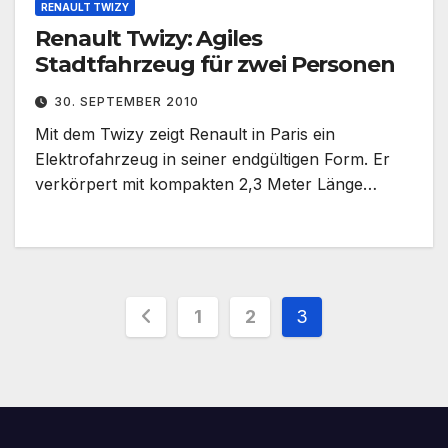
RENAULT TWIZY
Renault Twizy: Agiles
Stadtfahrzeug für zwei Personen
30. SEPTEMBER 2010
Mit dem Twizy zeigt Renault in Paris ein
Elektrofahrzeug in seiner endgültigen Form. Er
verkörpert mit kompakten 2,3 Meter Länge…
Seitennummerierung
1
2
3
der
Beiträge