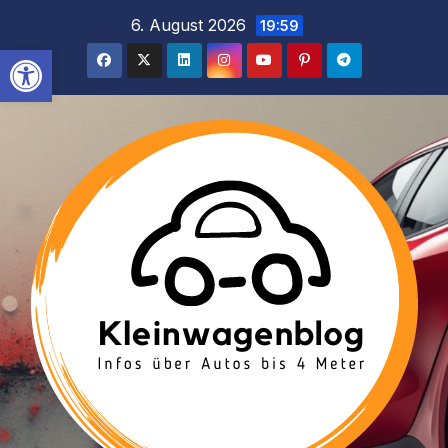
Inhalt
Zum
6. August 2026
19:59
springen
Inhalt
Werkzeugleiste öffnen
springen