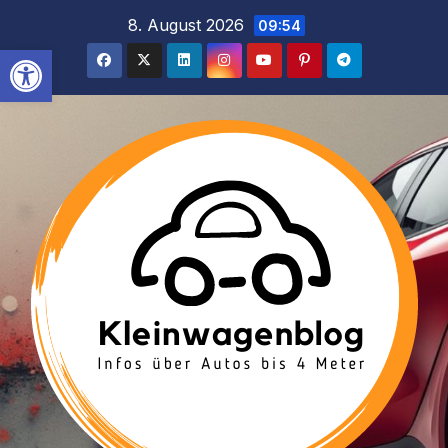
Inhalt
Zum
8. August 2026
09:54
springen
Inhalt
Werkzeugleiste öffnen
springen