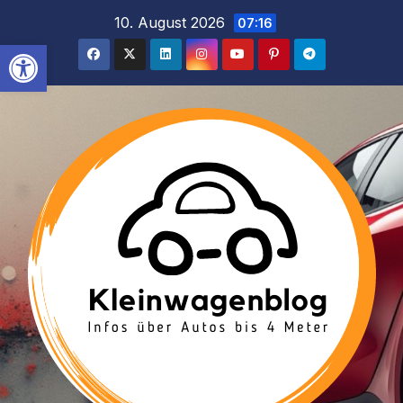
Inhalt
Zum
10. August 2026
07:16
springen
Inhalt
Werkzeugleiste öffnen
springen