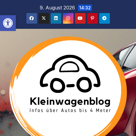
Inhalt
Zum
9. August 2026
14:32
springen
Inhalt
Werkzeugleiste öffnen
springen