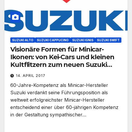
SUZUKI ALTO
SUZUKI CAPPUCINO
SUZUKI IGNIS
SUZUKI SWIFT
Visionäre Formen für Minicar-
Ikonen: von Kei-Cars und kleinen
Kultflitzern zum neuen Suzuki
Ignis und zum neuen Suzuki Swift
14. APRIL 2017
60-Jahre-Kompetenz als Minicar-Hersteller
Suzuki verdankt seine Führungsposition als
weltweit erfolgreichster Minicar-Hersteller
entscheidend einer über 60-jährigen Kompetenz
in der Gestaltung sympathischer…