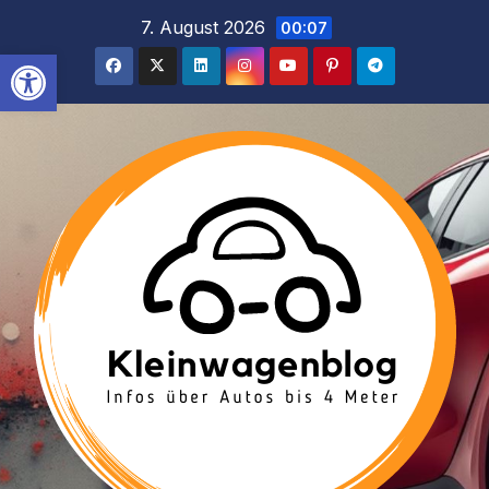
Inhalt
Zum
7. August 2026
00:07
springen
Inhalt
Werkzeugleiste öffnen
springen