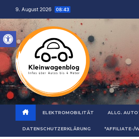
Inhalt
Zum
9. August 2026
springen
08:43
Inhalt
springen
Werkzeugleiste öffnen
ELEKTROMOBILITÄT
ALLG. AUT
DATENSCHUTZERKLÄRUNG
*AFFILIATE-/