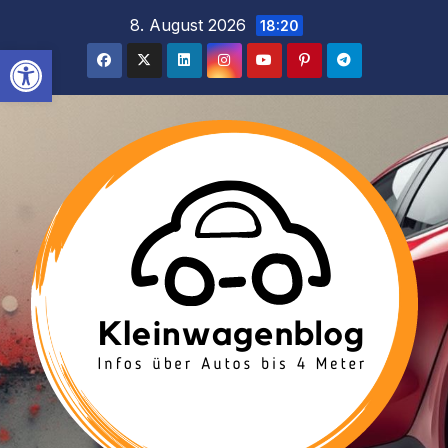
Inhalt
Zum
8. August 2026
18:20
springen
Inhalt
Werkzeugleiste öffnen
springen