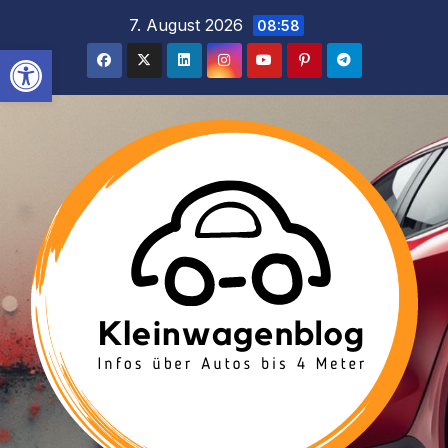
Inhalt
Zum
7. August 2026
08:58
springen
Inhalt
Werkzeugleiste öffnen
springen