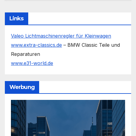
Links
Valeo Lichtmaschinenregler für Kleinwagen
www.extra-classics.de
– BMW Classic Teile und
Reparaturen
www.e31-world.de
Werbung