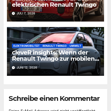
elektrischen Renault Twingo
JULI 7, 2026
ELEKTROMOBILITÄT
RENAULT TWINGO
UMWELT
cleveR insights: Wenn der
Renault Twingo zur mobilen
Datenstation wird
JUNI 12, 2026
Schreibe einen Kommentar