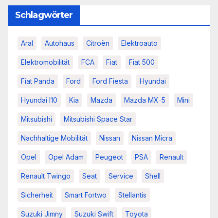
Schlagwörter
Aral
Autohaus
Citroën
Elektroauto
Elektromobilität
FCA
Fiat
Fiat 500
Fiat Panda
Ford
Ford Fiesta
Hyundai
Hyundai I10
Kia
Mazda
Mazda MX-5
Mini
Mitsubishi
Mitsubishi Space Star
Nachhaltige Mobilität
Nissan
Nissan Micra
Opel
Opel Adam
Peugeot
PSA
Renault
Renault Twingo
Seat
Service
Shell
Sicherheit
Smart Fortwo
Stellantis
Suzuki Jimny
Suzuki Swift
Toyota