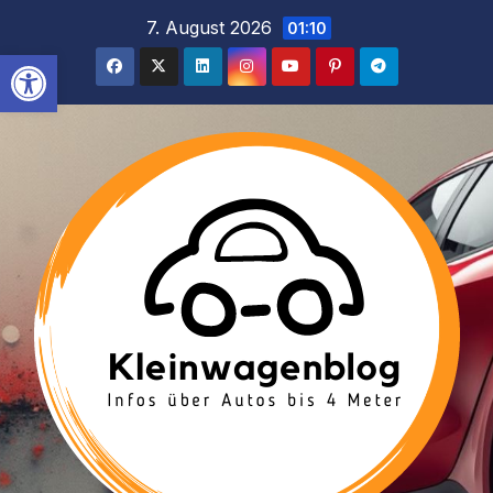
Inhalt
Zum
7. August 2026
01:10
springen
Inhalt
Werkzeugleiste öffnen
springen