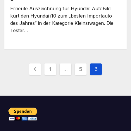
Erneute Auszeichnung für Hyundai: AutoBild
kürt den Hyundai i10 zum „besten Importauto
des Jahres“ in der Kategorie Kleinstwagen. Die
Tester…
Seitennummerierung
1
…
5
6
der
Beiträge