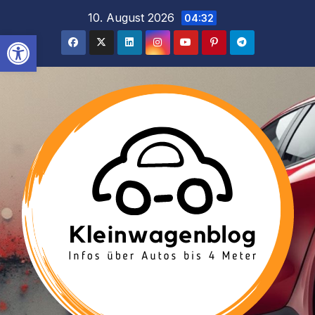
Inhalt
Zum
10. August 2026
04:32
springen
Inhalt
Werkzeugleiste öffnen
springen