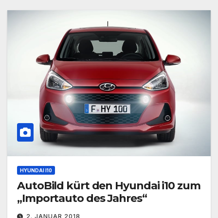
HYUNDAI I10
AutoBild kürt den Hyundai i10 zum
„Importauto des Jahres“
2. JANUAR 2018