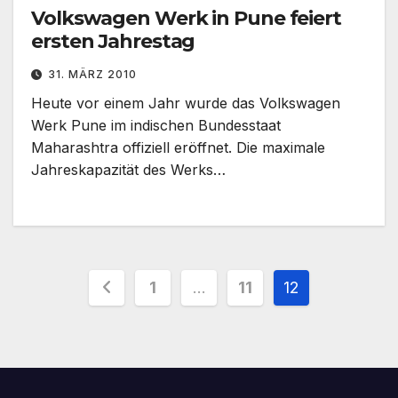
Volkswagen Werk in Pune feiert
ersten Jahrestag
31. MÄRZ 2010
Heute vor einem Jahr wurde das Volkswagen
Werk Pune im indischen Bundesstaat
Maharashtra offiziell eröffnet. Die maximale
Jahreskapazität des Werks…
Seitennummerierung
1
…
11
12
der
Beiträge