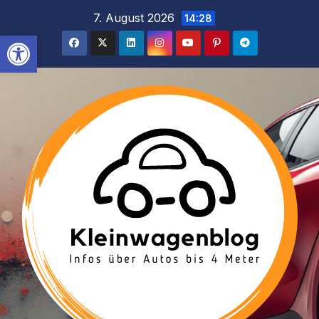
Inhalt
Zum
7. August 2026
14:28
springen
Inhalt
Werkzeugleiste öffnen
springen