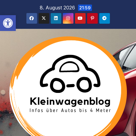
Inhalt
Zum
8. August 2026
21:59
springen
Inhalt
Werkzeugleiste öffnen
springen