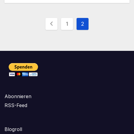
Seitennummerieru
1
2
der
Beiträge
Abonnieren
RSS-Feed
Blogroll